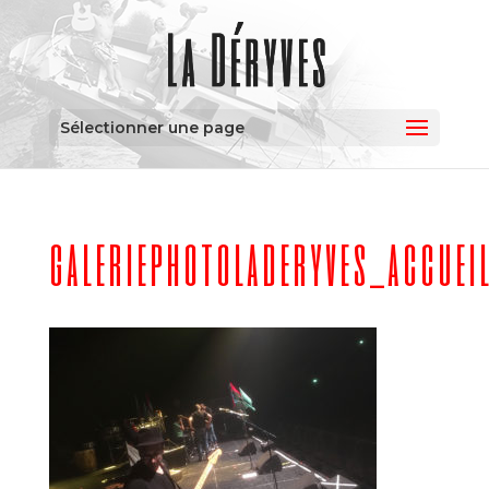
Sélectionner une page
galeriephotoladeryves_accuei