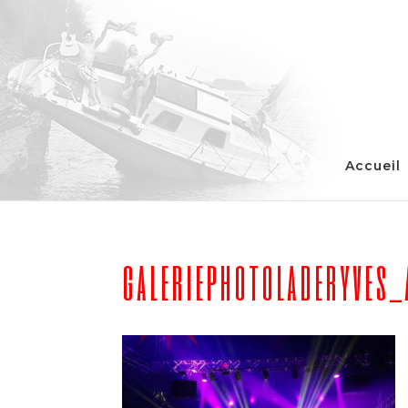
Accueil
galeriephotoladeryves_